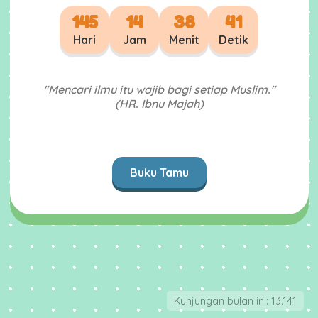
145
14
38
41
Hari
Jam
Menit
Detik
"Mencari ilmu itu wajib bagi setiap Muslim."
(HR. Ibnu Majah)
Buku Tamu
Kunjungan bulan ini: 13.141